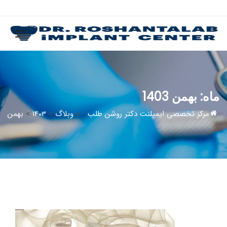
ماه:
بهمن 1403
مرکز تخصصی ایمپلنت دکتر روشن طلب
>
وبلاگ
>
1403
>
بهمن