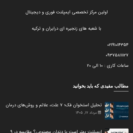
اولین مرکز تخصصی ایمپلنت فوری و دیجیتال
با شعبه های زنجیره ای درایران و ترکیه
02191014354
09375811127
ساعات کاری : 10 الی 20
مطالب مفیدی که باید بخوانید
تحلیل استخوان فک؛ 7 علت، علائم و روش‌های درمان
مرداد 17, 1405
ایمپلنت بهتر است یا دندان مصنوعی؟ مقایسه در 9