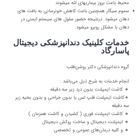
محیط باعث بروز بیماریهای لثه میشوند
سموم سیگار همچنین باعث کاهش خونرسانی به بافت های
دهان میشود. درنتیجه حضور سلول های سیستم ایمنی در
دهان با مشکل روبرو میشود.
خدمات کلینیک دندانپزشکی دیجیتال
پاسارگاد
گروه دندانپزشکی دکتر روشن‌طلب
انجام خدمات به شرح ذیل می‌باشد :
🔸️ کاشت ایمپلنت بدون درد زیر سه دقیقه
🔸️کاشت ایمپلنت فلپ لس یا بدون جراحی و بدون بخیه زیر
سه دقیقه
🔸️ کاشت ایمپلنت فوری ( کشیدن و کاشت همزمان )
🔸️ ایمپلنت دیجیتال و ساخت روکش دیجیتال
🔸 و کلیه درمان‌های عمومی و تخصصی