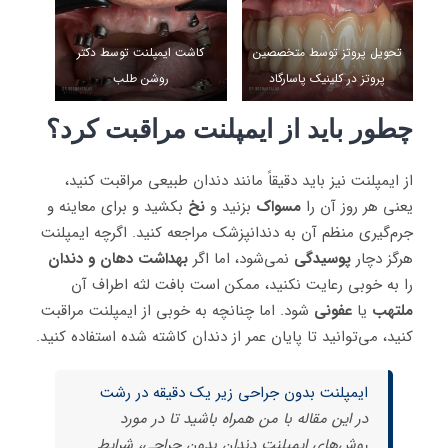
تحویل پروتز توسط متخصصین
کاشت ایمپلنت توسط دکتر
پروتز در کلینیک پاسارگاد
روشن طلب
چطور باید از ایمپلنت مراقبت کرد؟
از ایمپلنت نیز باید دقیقاً مانند دندان طبیعی مراقبت کنید،
یعنی هر روز آن را
مسواک
بزنید و
نخ
بکشید و برای معاینه و
جرم‌گیری منظم آن به دندانپزشک مراجعه کنید. اگرچه ایمپلنت
هرگز دچار
پوسیدگی
نمی‌شود، اما اگر
بهداشت دهان و دندان
را به خوبی رعایت نکنید، ممکن است بافت لثه اطراف آن
ملتهب
یا
عفونی
شود. اما چنانچه به خوبی از ایمپلنت مراقبت
کنید، می‌توانید تا پایان عمر از دندان کاشته شده استفاده کنید.
ایمپلنت بدون جراحی زیر یک دقیقه در رشت
در این مقاله با من همراه باشید تا در مورد
روش‌های ایمپلنت دندان بدون جراحی، شرایط