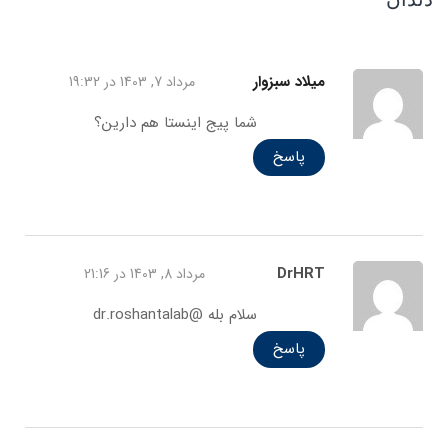
میلاد سبزوار
مرداد 7, 1403 در 19:32
شما پیج اینستا هم دارین؟
پاسخ
DrHRT
مرداد 8, 1403 در 21:16
سلام بله @dr.roshantalab
پاسخ