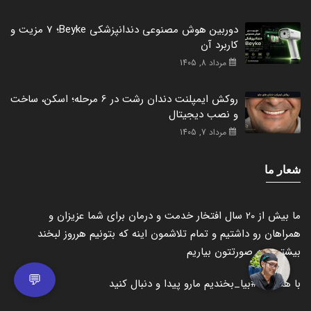
دوربین هوش مصنوعی دندانپزشکی Beyke؛ 7 مزیت و
کاربرد آن
مرداد 8, 1405
روکش ایمپلنت دندان رشت در 6 مرحله؛ اسکن، ساخت
و نصب دیجیتال
مرداد 7, 1405
شعار ما
ما بیش از 20 سال افتخار خدمت و درمان برای شما عزیزان و
همراهان رو داشتیم و تمام تلاشمون اینه که بتونیم هرروز لبخند
بیشتری به صورتتون بیاریم
💬
با هشتگ
#بیا_بخندیم
مارو پیدا و دنبال کنید