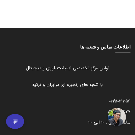
اطلاعات تماس و شعبه ها
اولین مرکز تخصصی ایمپلنت فوری و دیجیتال
با شعبه های زنجیره ای درایران و ترکیه
02191014354
09375811127
💬
ساعات کاری : 10 الی 20