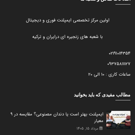
اولین مرکز تخصصی ایمپلنت فوری و دیجیتال
با شعبه های زنجیره ای درایران و ترکیه
02191014354
09375811127
ساعات کاری : 10 الی 20
مطالب مفیدی که باید بخوانید
ایمپلنت بهتر است یا دندان مصنوعی؟ مقایسه در 9
معیار
مرداد 15, 1405