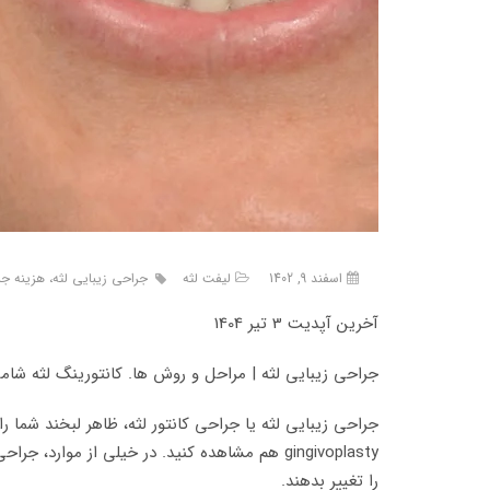
اسفند 9, 1402
لیفت لثه
جراحی زیبایی لثه، هزینه جر
آخرین آپدیت 3 تیر 1404
جراحی زیبایی لثه | مراحل و روش ها. کانتورینگ لثه ش
جراحی زیبایی لثه یا جراحی کانتور لثه، ظاهر لبخند شما ر
gingivoplasty هم مشاهده کنید. در خیلی از 
را تغییر بدهند.