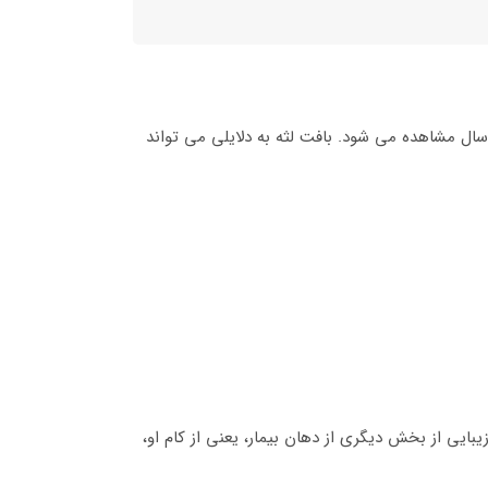
سایر موارد، امکان دارد شخص به مکمل لثه نیز احتیاج داشته باشد. عقب رفتگی لثه به خصوص در بین بزرگسالان و افراد بالای 40 سال مشاهده می شود. بافت لثه به دلایلی می تواند
بایی از بخش دیگری از دهان بیمار، یعنی از کام او،