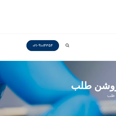
021-91014354
 روشن طلب
 طلب