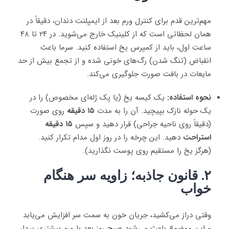
مهم‌ترین قدم برای کنترل ورم بعد از ایمپلنت دندان، دقیقاً در
همان لحظاتی است که از کلینیک خارج می‌شوید
.
در ۲۴ تا ۴۸
ساعت اول، باید از کمپرس یخ استفاده کنید. سرما باعث
انقباض (تنگ شدن) رگ‌های خونی شده و از تجمع بیش از حد
مایعات در بافت صورت جلوگیری می‌کند.
نحوه استفاده:
یک کیسه یخ (یا پک ژله‌ای مخصوص) را در
یک حوله نازک بپیچید. آن را به مدت
۱۵ دقیقه
روی صورت
(دقیقاً روی ناحیه جراحی) قرار دهید و سپس
۱۵ دقیقه
استراحت
دهید. این چرخه را در روز اول مدام تکرار کنید.
(هرگز یخ را مستقیم روی پوست نگذارید).
۲. قانون جاذبه؛ زاویه سر هنگام
خواب
وقتی دراز می‌کشید، جریان خون به سمت سر افزایش می‌یابد
و این موضوع باعث می‌شود صبح روز بعد با ورم بیشتری بیدار