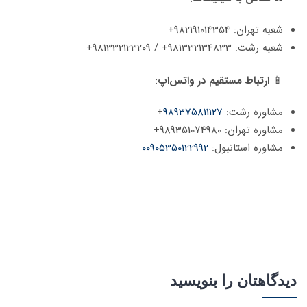
شعبه تهران: 982191014354+
شعبه رشت: 981332134833+ / 981332123209+
📱
ارتباط مستقیم در واتس‌اپ:
مشاوره رشت:
989375811127
+
مشاوره تهران: 989351074980+
مشاوره استانبول:
00905350122992
دیدگاهتان را بنویسید