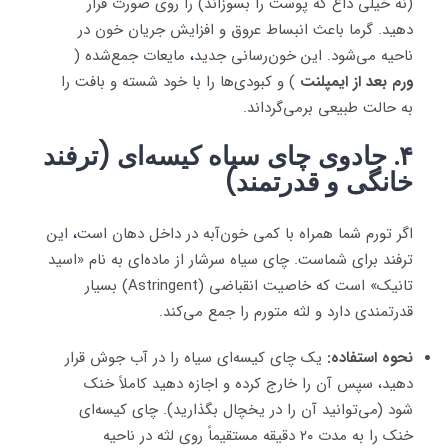
(نه خیلی داغ که پوست را بسوزاند) را روی صورت قرار
دهید. گرما باعث انبساط عروق و افزایش جریان خون در
ناحیه می‌شود. این خون‌رسانی جدید
،
مایعات جمع‌شده (
ورم بعد از ایمپلنت
) و کبودی‌ها را با خود شسته و بافت را
به حالت طبیعی برمی‌گرداند.
۴. جادوی چای سیاه کیسه‌ای (ترفند
خانگی و قدرتمند)
اگر تورم شما همراه با کمی خون‌آبه در داخل دهان است
،
این
ترفند برای شماست. چای سیاه سرشار از ماده‌ای به نام «اسید
تانیک» است که خاصیت انقباضی (Astringent) بسیار
قدرتمندی دارد و لثه متورم را جمع می‌کند.
نحوه استفاده:
یک چای کیسه‌ای سیاه را در آب جوش قرار
دهید، سپس آن را خارج کرده و اجازه دهید کاملاً خنک
شود (می‌توانید آن را در یخچال بگذارید). چای کیسه‌ای
خنک را به مدت ۲۰ دقیقه مستقیماً روی لثه در ناحیه