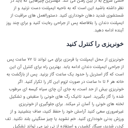
حسی شروع به از بین رفتن می کند. مهمترین چیزهایی که باید در
نظر داشته باشید این است که به ناحیه ایمپلنت دست نزنید و از
شستشوی شدید دهان خودداری کنید. دستورالعمل های مراقبت از
ایمپلنت دندان را بلافاصله پس از جراحی رعایت کنید و برای چند روز
آینده ادامه دهید.
خونریزی را کنترل کنید
خونریزی از محل ایمپلنت یا قرمزی بزاق می تواند تا 72 ساعت پس
از جراحی ایمپلنت دندان ادامه یابد. بهترین راه برای کنترل آن این
است که گاز استریل را حدود یک ساعت گاز بزنید. پس از بازگشت به
خانه هر 6 تا 10 ساعت در صورت لزوم این کار را تکرار کنید. اگر
خونریزی بیش از حد است، به جای آن چای سیاه کیسه ای مرطوب
شده را گاز بگیرید. اسید تانیک رگ های خونی را منقبض و تشکیل
لخته های خونی را آسان تر میکند. برای جلوگیری از خونریزی
غیرضروری سعی کنید آرامش خود را حفظ کنید، صاف بنشینید و از
ورزش بدنی خودداری کنید. خم نشوید یا چیز سنگینی بلند نکنید. تف
کردن شدید، سیگار کشیدن و استفاده از نی نیز می تواند تشکیل