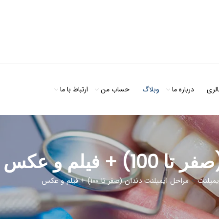
الری
درباره ما
وبلاگ
حساب من
ارتباط با ما
 فیلم و عکس
یمپلنت
>
مراحل ایمپلنت دندان (صفر تا 100) + فیلم و عکس