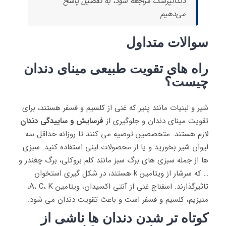
دندانپزشک مراجعه شود، به تفصیل پاسخ
می‌دهیم
سوالات متداول
راه های تقویت طبیعی مینای دندان
چیست؟
شیر و لبنیات مانند پنیر که غنی از کلسیم و فسفر هستند، برای
تقویت مینای دندان و جلوگیری از
فرسایش و ساییدگی دندان
لازم هستند. متخصصین توصیه می کنند تا روزانه حداقل سه
لیوان شیر بخورید و یا از محصولات لبنی استفاده کنید. سبزی
ها از جمله سبزی های برگ سبز مانند کلم بروکلی، برگ چغندر و
… که سرشار از ویتامین k هستند، در شکل گیری استخوان
تاثیرگذارند. اسفناج غنی از آنتی اکسیدان، ویتامین A، C، K،
منیزیم، کلسیم و فسفر است و باعث تقویت دندان می شود.
کوتاه ‌تر شدن دندان‌ ها ناشی از