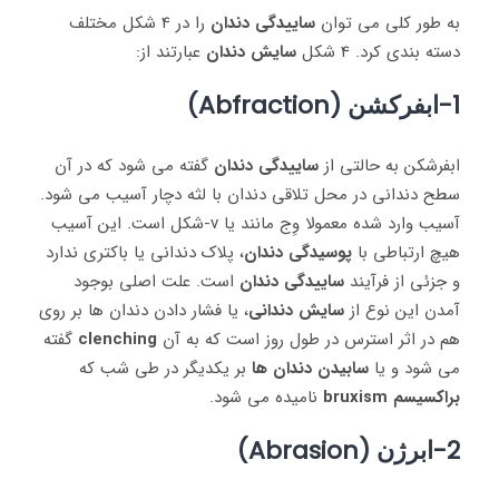
به طور کلی می ‌توان
ساییدگی دندان
را در 4 شکل مختلف
دسته بندی کرد. 4 شکل
سایش دندان
عبارتند از:
1-ابفرکشن (Abfraction)
ابفرشکن به حالتی از
ساییدگی دندان
گفته می ‌شود که در آن
سطح دندانی در محل تلاقی دندان با لثه دچار آسیب می ‌شود.
آسیب وارد شده معمولا وِج‌ مانند یا v-شکل است. این آسیب
هیچ ارتباطی با
پوسیدگی دندان
، پلاک دندانی یا باکتری ندارد
و جزئی از فرآیند
ساییدگی دندان
است. علت اصلی بوجود
آمدن این نوع از
سایش دندانی
، یا فشار دادن دندان‌ ها بر روی
هم در اثر استرس در طول روز است که به آن
clenching
گفته
می ‌شود و یا
سابیدن دندان‌ ها
بر یکدیگر در طی شب که
براکسیسم
bruxism
نامیده می ‌شود.
2-ابرژن (Abrasion)