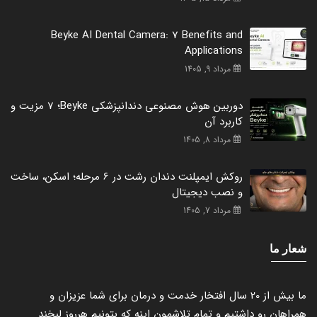
Beyke AI Dental Camera: 7 Benefits and
Applications
مرداد 9, 1405
دوربین هوش مصنوعی دندانپزشکی Beyke؛ 7 مزیت و
کاربرد آن
مرداد 8, 1405
روکش ایمپلنت دندان رشت در 6 مرحله؛ اسکن، ساخت
و نصب دیجیتال
مرداد 7, 1405
شعار ما
ما بیش از 20 سال افتخار خدمت و درمان برای شما عزیزان و
همراهان رو داشتیم و تمام تلاشمون اینه که بتونیم هرروز لبخند