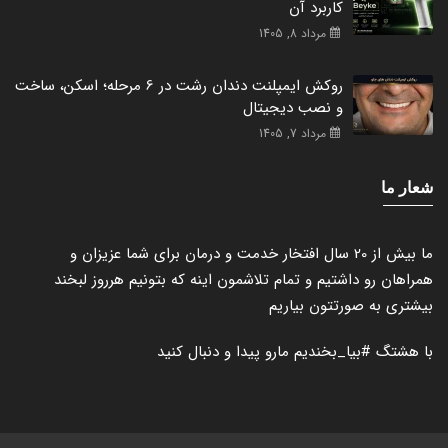
کاربرد آن
مرداد 8, 1405
روکش ایمپلنت دندان رشت در 6 مرحله؛ اسکن، ساخت
و نصب دیجیتال
مرداد 7, 1405
شعار ما
ما بیش از 20 سال افتخار خدمت و درمان برای شما عزیزان و
همراهان رو داشتیم و تمام تلاشمون اینه که بتونیم هرروز لبخند
بیشتری به صورتتون بیاریم
با هشتگ
#بیا_بخندیم
مارو پیدا و دنبال کنید