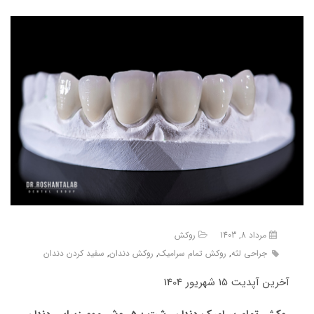
مرداد 8, 1403
روکش
جراحی لثه
,
روکش تمام سرامیک
,
روکش دندان
,
سفید کردن دندان
آخرین آپدیت 15 شهریور 1404