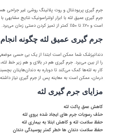
جرم گیری پریودنتال و روت پلانینگ روشی غیر جراحی هستن
جرم گیری عمیق لثه با ابزار اولتراسونیک نتایج مشابهی با 
است و ۲۰٪ تا ۵۰٪ کمتر از تمیز کردن دستی زمان می‌برد.
جرم گیری عمیق لثه چگونه انجام
دندانپزشک شما ممکن است ابتدا از یک بی حسی موضعی بر
را از بین می‌برد. جرم گیری هم در بالای و هم زیر خط لث
کار به لثه‌ها کمک می‌کند تا دوباره به دندان‌هایتان ب
درمان، ممکن است به معاینه پس از جرم گیری نیاز داشته 
مزایای جرم گیری لثه
کاهش عمق پاکت لثه
حذف رسوبات جرم های ایجاد شده بروی لثه
حفظ سلامت لثه و کاهش ابتلا به بیماری لثه
حفظ سلامت دندان ها خطر کمتر پوسیدگی دندان