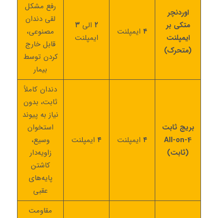
رفع مشکل
اوردنچر
لقی دندان
متکی بر
۲
الی
۳
۴
ایمپلنت
مصنوعی،
ایمپلنت
ایمپلنت
قابل خارج
(متحرک)
کردن توسط
بیمار
دندان کاملاً
ثابت، بدون
نیاز به پیوند
بریج ثابت
استخوان
All-on-4
۴
ایمپلنت
۴
ایمپلنت
وسیع،
(ثابت)
زاویه‌دار
کاشتن
پایه‌های
عقبی
مقاومت