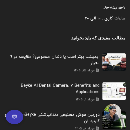
09375811127
ساعات کاری : 10 الی 20
مطالب مفیدی که باید بخوانید
ایمپلنت بهتر است یا دندان مصنوعی؟ مقایسه در 9
معیار
مرداد 15, 1405
Beyke AI Dental Camera: 7 Benefits and
Applications
مرداد 9, 1405
دوربین هوش مصنوعی دندانپزشکی Beyke؛ 7 مزیت و
💬
کاربرد آن
مرداد 8, 1405