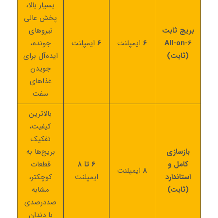
بسیار بالا،
پخش عالی
بریج ثابت
نیروهای
All-on-6
۶
ایمپلنت
۶
ایمپلنت
جونده،
(ثابت)
ایده‌آل برای
جویدن
غذاهای
سفت
بالاترین
کیفیت،
تفکیک
بازسازی
بریج‌ها به
کامل و
۶ تا ۸
قطعات
۸
ایمپلنت
استاندارد
ایمپلنت
کوچکتر،
(ثابت)
مشابه
صددرصدی
با دندان