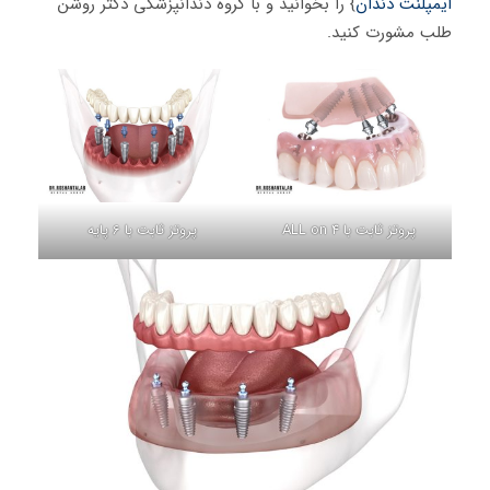
ایمپلنت دندان
} را بخوانید و با گروه دندانپزشکی دکتر روشن
طلب مشورت کنید.
پروتز ثابت با ALL on 4
پروتز ثابت با 6 پایه