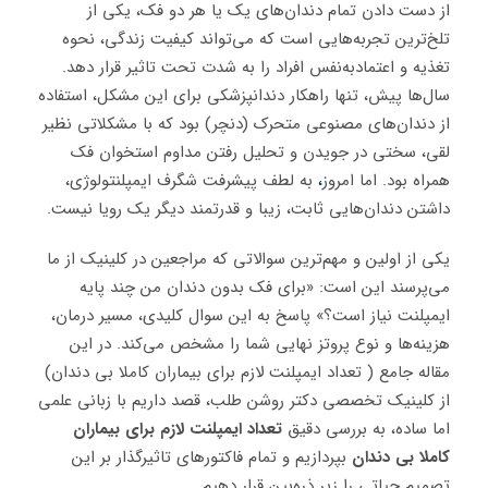
از دست دادن تمام دندان‌های یک یا هر دو فک، یکی از
تلخ‌ترین تجربه‌هایی است که می‌تواند کیفیت زندگی، نحوه
تغذیه و اعتماد‌به‌نفس افراد را به شدت تحت تاثیر قرار دهد.
سال‌ها پیش، تنها راهکار دندانپزشکی برای این مشکل، استفاده
از دندان‌های مصنوعی متحرک (دنچر) بود که با مشکلاتی نظیر
لقی، سختی در جویدن و تحلیل رفتن مداوم استخوان فک
همراه بود. اما امروز
،
به لطف پیشرفت شگرف ایمپلنتولوژی،
داشتن دندان‌هایی ثابت، زیبا و قدرتمند دیگر یک رویا نیست.
یکی از اولین و مهم‌ترین سوالاتی که مراجعین در کلینیک از ما
می‌پرسند این است: «برای فک بدون دندان من چند پایه
ایمپلنت نیاز است؟» پاسخ به این سوال کلیدی، مسیر درمان،
هزینه‌ها و نوع پروتز نهایی شما را مشخص می‌کند. در این
مقاله جامع ( تعداد ایمپلنت لازم برای بیماران کاملا بی دندان)
از کلینیک تخصصی دکتر روشن طلب، قصد داریم با زبانی علمی
اما ساده، به بررسی دقیق
تعداد ایمپلنت لازم برای بیماران
کاملا بی دندان
بپردازیم و تمام فاکتورهای تاثیرگذار بر این
تصمیم حیاتی را زیر ذره‌بین قرار دهیم.