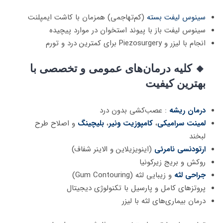
سینوس لیفت بسته
(کم‌تهاجمی) همزمان با کاشت ایمپلنت
سینوس لیفت باز با پیوند استخوان در موارد پیچیده
انجام با لیزر و Piezosurgery برای کمترین درد و تورم
🔸 کلیه درمان‌های عمومی و تخصصی با
بهترین کیفیت
درمان ریشه
: عصب‌کشی بدون درد
لمینت سرامیکی
،
کامپوزیت ونیر
،
بلیچینگ
و اصلاح طرح
لبخند
ارتودنسی نامرئی
(اینویزیلاین و الاینر شفاف)
روکش و بریج زیرکونیا
جراحی لثه
و زیبایی لثه (Gum Contouring)
پروتزهای کامل و پارسیل با تکنولوژی دیجیتال
درمان بیماری‌های لثه با لیزر