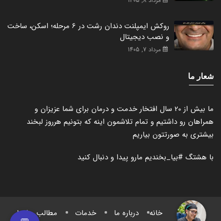
مرداد 8, 1405
روکش ایمپلنت دندان رشت در 6 مرحله؛ اسکن، ساخت
و نصب دیجیتال
مرداد 7, 1405
شعار ما
ما بیش از 20 سال افتخار خدمت و درمان برای شما عزیزان و
همراهان رو داشتیم و تمام تلاشمون اینه که بتونیم هرروز لبخند
بیشتری به صورتتون بیاریم
با هشتگ
#بیا_بخندیم
مارو پیدا و دنبال کنید
خانه
درباره ما
خدمات
مطالب و اخبار