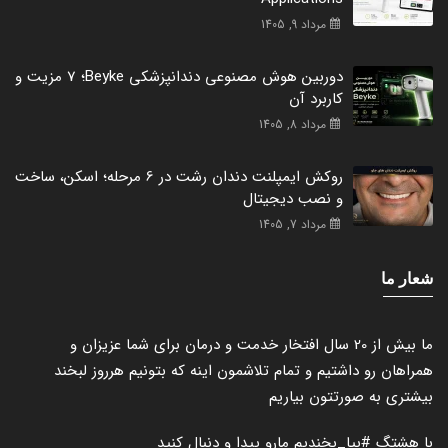
مرداد 9, 1405
دوربین هوش مصنوعی دندانپزشکی Beyke؛ 7 مزیت و
کاربرد آن
مرداد 8, 1405
روکش ایمپلنت دندان رشت در 6 مرحله؛ اسکن، ساخت
و نصب دیجیتال
مرداد 7, 1405
شعار ما
ما بیش از 20 سال افتخار خدمت و درمان برای شما عزیزان و
همراهان رو داشتیم و تمام تلاشمون اینه که بتونیم هرروز لبخند
بیشتری به صورتتون بیاریم
با هشتگ
#بیا_بخندیم
مارو پیدا و دنبال کنید