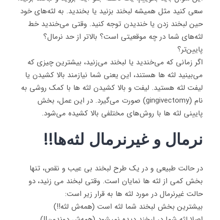
سعی کنید مثل همیشه لبخند بزنید یا بخندید. به لثه‌های خود
حین لبخند زدن یا خندیدن توجه کنید. وقتی می‌خندید خط
لثه‌های شما در چه موقعیتی است؟ بالاتر از حد نرمال؟
پایین‌تر؟
اگر زمانی که می‌خندید یا لبخند می‌زنید، بیشترین چیزی که
می‌بینید لثه ها هستند، این یعنی شما نیازمند بالا کشیدن یا
لیفت لثه هستید. لیفت و بالا کشیدن لثه‌ ها با کمک روشی به
نام (gingivectomy) صورت می‌گیرد. در این عمل، بخش
پایینی لثه ها با روش‌های مختلفی بالا کشیده می‌شود.
نرمال و غیرنرمال لثه‌ها!!
در حالت طبیعی و در یک طرح لبخند بی عیب و نقص، تنها
بخش کمی از لثه ها نمایان است. وقتی لبخند می زنید، دو
حالت غیرنرمال در مورد لثه ها به قرار زیر است:
بیشترین بخش لبخند شما لثه است (همه‌ش لثه!!)
اصلا لثه شما در لبخند دیده نمیشود (همه‌ش دوندون!!)