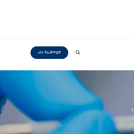
021-91014354
؟