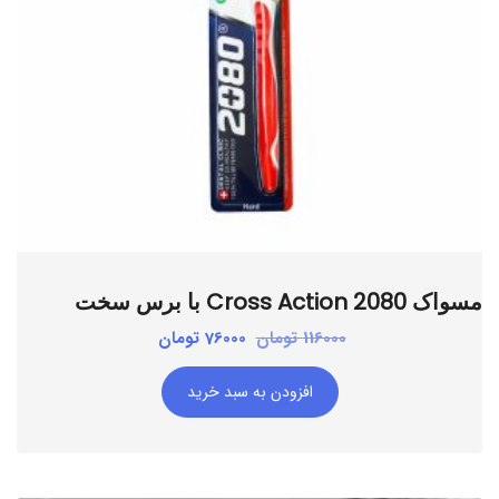
افزودن به علاقه مندی ها
مسواک 2080 Cross Action با برس سخت
قیمت
قیمت
116000
تومان
76000
تومان
اصلی:
فعلی:
افزودن به سبد خرید
116000 تومان
76000 تومان.
بود.