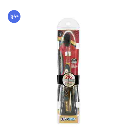
حراج!