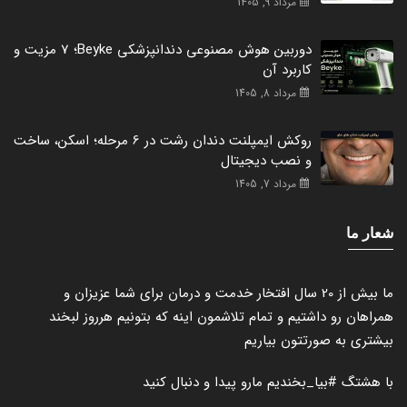
مرداد 9, 1405
دوربین هوش مصنوعی دندانپزشکی Beyke؛ 7 مزیت و
کاربرد آن
مرداد 8, 1405
روکش ایمپلنت دندان رشت در 6 مرحله؛ اسکن، ساخت
و نصب دیجیتال
مرداد 7, 1405
شعار ما
ما بیش از 20 سال افتخار خدمت و درمان برای شما عزیزان و
همراهان رو داشتیم و تمام تلاشمون اینه که بتونیم هرروز لبخند
بیشتری به صورتتون بیاریم
با هشتگ
#بیا_بخندیم
مارو پیدا و دنبال کنید