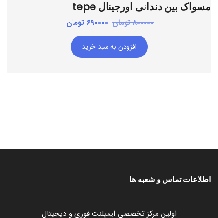
مسواک بین دندانی اورجینال tepe
قیمت
قیمت
800000
تومان
690000
تومان
اصلی:
فعلی:
افزودن به سبد خرید
800000 تومان
690000 تومان.
بود.
اطلاعات تماس و شعبه ها
اولین مرکز تخصصی ایمپلنت فوری و دیجیتال