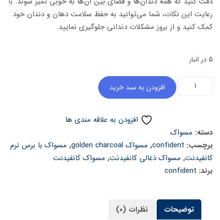
دقت کنید که همه دندان‌ها و فضای بین آن‌ها به خوبی تمیز شوند. با
رعایت این نکات، شما می‌توانید به حفظ سلامت دهان و دندان خود
کمک کنید و از بروز مشکلات دندانی جلوگیری نمایید.
5 در انبار
مسواک
افزودن به سبد خرید
کانفیدنت
Golden
افزودن به علاقه مندی ها
Charcoal
دسته:
مسواک
عدد
برچسب:
confident
,
مسواک golden charcoal
,
مسواک با برس نرم
کانفیدنت
,
مسواک ذغالی کانفیدنت
,
مسواک کانفیدنت
برند:
confident
توضیحات
نظرات (0)