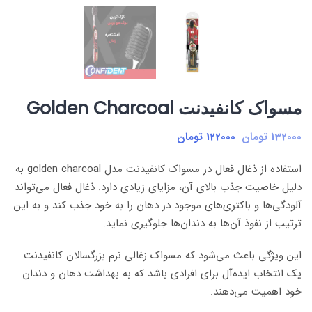
مسواک کانفیدنت Golden Charcoal
قیمت
قیمت
132000
تومان
122000
تومان
اصلی:
فعلی:
استفاده از ذغال فعال در مسواک کانفیدنت مدل golden charcoal به
132000 تومان
122000 تومان.
دلیل خاصیت جذب بالای آن، مزایای زیادی دارد. ذغال فعال می‌تواند
بود.
آلودگی‌ها و باکتری‌های موجود در دهان را به خود جذب کند و به این
ترتیب از نفوذ آن‌ها به دندان‌ها جلوگیری نماید.
این ویژگی باعث می‌شود که مسواک زغالی نرم بزرگسالان کانفیدنت
یک انتخاب ایده‌آل برای افرادی باشد که به بهداشت دهان و دندان
خود اهمیت می‌دهند.