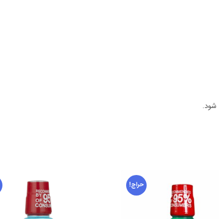
حراج!