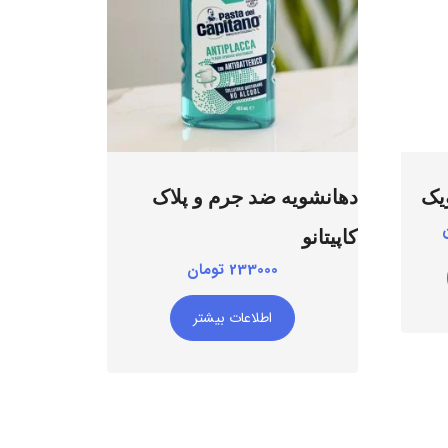
افزودن به علاقه مندی ها
یک
دهانشویه ضد جرم و پلاک
قیمت
کاپیتانو
فعلی:
233000
تومان
ان
97000 تومان.
اطلاعات بیشتر