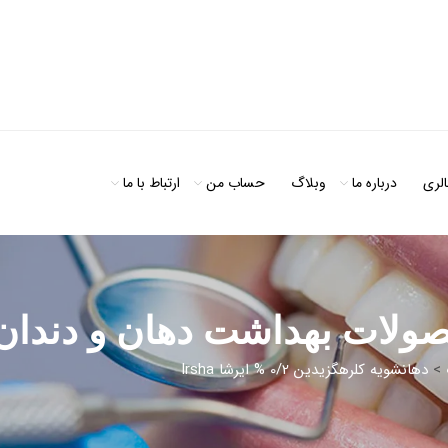
الری
درباره ما
وبلاگ
حساب من
ارتباط با ما
لات بهداشت دهان و دندان
>
دهانشویه کلرهگزیدین 0/2 % ایرشا Irsha