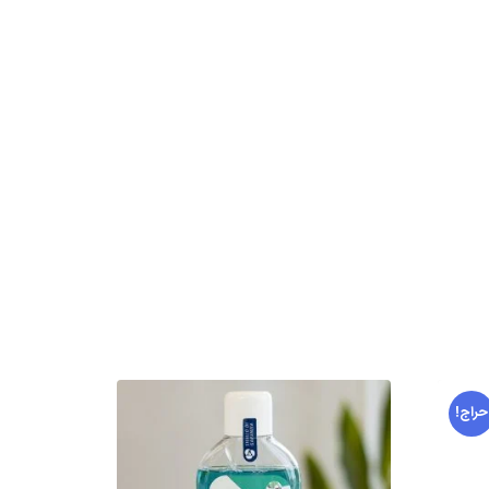
حراج!