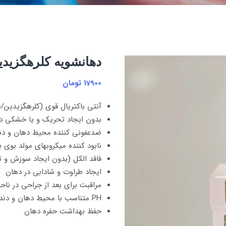
دهانشویه کلرهگزیدین 0/2 % ایرشا a
17900
تومان
آنتی باکتریال قوی (کلرهگزیدین/س
بدون ایجاد تحریک و یا خشکی د
ضدعفونی کننده محیط دهان و دن
نابود کننده میکروبهای مولد بوی 
فاقد الکل (بدون ایجاد سوزش و
ایجاد طراوت و شادابی در دهان
مراقبت برای بعد از جراحی در ناح
PH متناسب با محیط دهان و دندان
حفظ بهداشت حفره دهان