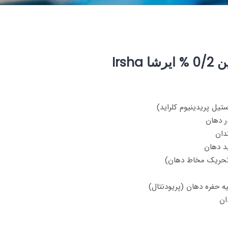
Irsh
تیل پریدینیوم کلراید)
ر دهان
دان
بد دهان
 تحریک مخاط دهان)
یه حفره دهان (پریودنتال)