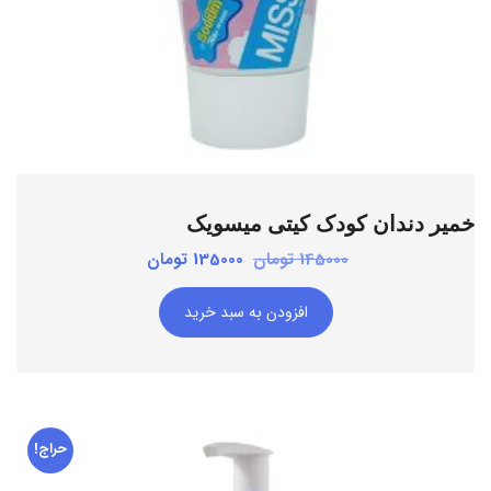
خمیر دندان کودک کیتی میسویک
قیمت
قیمت
145000
تومان
135000
تومان
اصلی:
فعلی:
افزودن به سبد خرید
145000 تومان
135000 تومان.
بود.
حراج!