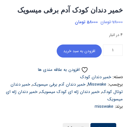
خمیر دندان کودک آدم برفی میسویک
قیمت
قیمت
78000
تومان
58000
تومان
اصلی:
فعلی:
4 در انبار
78000 تومان
58000 تومان.
بود.
خمیر
افزودن به سبد خرید
دندان
کودک
افزودن به علاقه مندی ها
آدم
دسته:
خمیر دندان کودک
برفی
برچسب:
Misswake
,
خمیر دندان آدم برفی میسویک
,
خمیر دندان
میسویک
توتال کودک
,
خمیر دندان ژله ای کودک میسویک
,
خمیر دندان ژله ای
عدد
میسویک
برند:
misswake