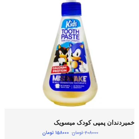
افزودن به علاقه مندی ها
خمیردندان پمپی کودک میسویک
قیمت
قیمت
208000
تومان
158000
تومان