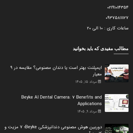
02191014354
09375811127
ساعات کاری : 10 الی 20
مطالب مفیدی که باید بخوانید
ایمپلنت بهتر است یا دندان مصنوعی؟ مقایسه در 9
معیار
مرداد 15, 1405
Beyke AI Dental Camera: 7 Benefits and
Applications
مرداد 9, 1405
دوربین هوش مصنوعی دندانپزشکی Beyke؛ 7 مزیت و