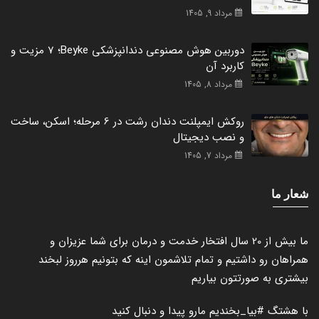
مرداد 9, 1405
دوربین هوش مصنوعی دندانپزشکی Beyke؛ 7 مزیت و
کاربرد آن
مرداد 8, 1405
روکش ایمپلنت دندان رشت در 6 مرحله؛ اسکن، ساخت
و نصب دیجیتال
مرداد 7, 1405
شعار ما
ما بیش از 20 سال افتخار خدمت و درمان برای شما عزیزان و
همراهان رو داشتیم و تمام تلاشمون اینه که بتونیم هرروز لبخند
بیشتری به صورتتون بیاریم
با هشتگ
#بیا_بخندیم
مارو پیدا و دنبال کنید