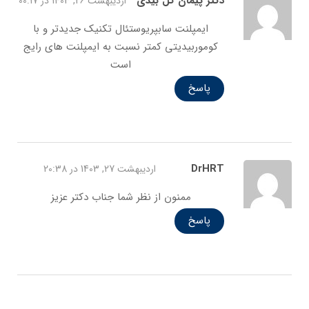
دکتر پیمان گُل بیدی
اردیبهشت 26, 1403 در 00:17
ایمپلنت سابپریوستئال تکنیک جدیدتر و با
کوموربیدیتی کمتر نسبت به ایمپلنت های رایج
است
پاسخ
DrHRT
اردیبهشت 27, 1403 در 20:38
ممنون از نظر شما جناب دکتر عزیز
پاسخ