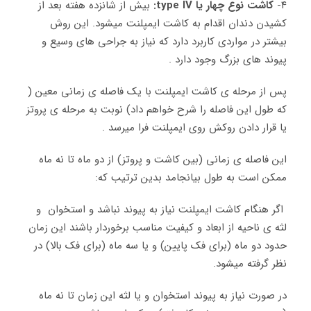
۴-
کاشت نوع چهار یا type IV:
بیش از شانزده هفته بعد از
کشیدن دندان اقدام به کاشت ایمپلنت میشود. این روش
بیشتر در مواردی کاربرد دارد که نیاز به جراحی های وسیع و
پیوند های بزرگ وجود دارد .
پس از مرحله ی کاشت ایمپلنت با یک فاصله ی زمانی معین (
که طول این فاصله را شرح خواهم داد) نوبت به مرحله ی پروتز
یا قرار دادن روکش روی ایمپلنت فرا میرسد .
این فاصله ی زمانی (بین کاشت و پروتز) از دو ماه تا نه ماه
ممکن است به طول بیانجامد بدین ترتیب که:
اگر هنگام کاشت ایمپلنت نیاز به پیوند نباشد و استخوان و
لثه ی ناحیه از ابعاد و کیفیت مناسب برخوردار باشند این زمان
حدود دو ماه (برای فک پایین) و یا سه ماه (برای فک بالا) در
نظر گرفته میشود.
در صورت نیاز به پیوند استخوان و یا لثه این زمان تا نه ماه