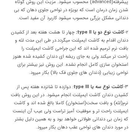
پیشرفته(advanced) محسوب میشود. مزیت این روش کوتاه
شدن زمان درمان است که بویژه در نواحی جلوی دهان که بی
دندانی مشکل بزرگی محسوب میشود کاربرد آن مفید است.
۲-
کاشت نوع دو یا type II:
چهار تا هشت هفته بعد از کشیدن
دندان اقدام به کاشت ایمپلنت میگردد.در طی این مدت لثه و
بافت نرم ترمیم شده اند که این جراحی کاشت ایمپلنت را
راحت تر میکند ولی به جای ریشه ای دندان کشیده شده هنوز
استخوان سازی کامل انجام نشده. این روش نیز بیشتر برای
نواحی زیبایی (دندان های جلوی فک بالا) بکار میرود.
۳-
کاشت نوع سه یا type III
: دوازده تا شانزده هفته پس از
کشیدن دندان کاشت ایمپلنت انجام میشود. در این روش بافت
نرم(لثه) و بافت سخت(استخوان) کاملا بالغ شده اند و کاشت
ایمپلنت راحت تر و موفقیت آمیز تراست ولی عیب آن اینست
که زمان بی دندانی طولانی خواهد بود و به همین دلیل بشتر
در مورد دندان های نواحی عقب دهان بکار میرود.