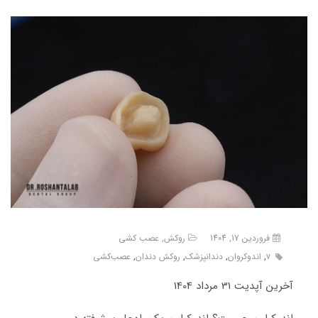
فروردین 17, 1404
روکش
,
عصب کشی
v
,
اندوکروان
,
دندانپزشک
,
روکش دندان
,
عصب‌کشی
آخرین آپدیت 31 مرداد 1404