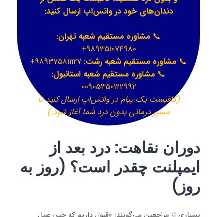
دندان‌های خود در واتس‌اپ ارسال کنید:
📞
مشاوره مستقیم شعبه تهران:
989351074980+
📞
مشاوره مستقیم شعبه رشت:
989375811127+
📞
مشاوره مستقیم شعبه استانبول:
00905350122992
(کافیست یک پیام در واتس‌اپ ارسال کنید تا
مسیر درمانی بدون درد شما آغاز شود.)
دوران نقاهت: درد بعد از
ایمپلنت چقدر است؟ (روز به
روز)
بسیاری از مراجعین می‌گویند: «قبول داریم که حین عمل