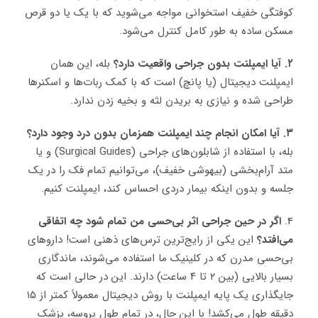
کوفتگی خفیف استخوانی مواجه می‌شوید که با یک یا دو قرص
مسکن ساده به طور کامل کنترل می‌شود.
۲. آیا ایمپلنت بدون جراحی واقعیت دارد؟
بله، این همان
ایمپلنت دیجیتال (یا پانچ) است که با کمک ربات‌ها و اسکنرها
طراحی شده و نیازی به بریدن لثه و بخیه زدن ندارد.
۳. آیا امکان انجام چند ایمپلنت همزمان بدون درد وجود دارد؟
بله، با استفاده از شابلون‌های جراحی (Surgical Guides) و یا
متد آرام‌بخشی (بیهوشی خفیف)، می‌توانیم تمام فک را در یک
جلسه و بدون اینکه بیمار دردی احساس کند، ایمپلنت کنیم.
4.
اگر در حین جراحی اثر بی‌حسی من تمام شود چه اتفاقی
می‌افتد؟
این یکی از رایج‌ترین ترس‌های ذهنی است! داروهای
بی‌حسی مدرن که در کلینیک ما استفاده می‌شوند، ماندگاری
بسیار بالایی (بین ۲ تا ۴ ساعت) دارند. این در حالی است که
جایگذاری یک پایه ایمپلنت با روش دیجیتال معمولاً کمتر از ۱۵
دقیقه طول می‌کشد! با این حال، در تمام طول پروسه، پزشک