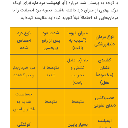
با توجه به پرسش شما درباره (
آیا ایمپلنت درد دارد
)برای اینکه
درک بهتری از میزان درد داشته باشید، تجربه درد ایمپلنت را با
درمان‌هایی که احتمالاً قبلاً تجربه کرده‌اید مقایسه کرده‌ایم:
میزان تروما
شدت درد
نوع درد
نوع درمان
(آسیب به
پس از رفع
احساس
دندانپزشکی
بافت)
بی‌حسی
شده
کشیدن
بالا (به دلیل
دندان
کشش و
متوسط تا
درد ضربان‌دار
(مخصوصاً
تخریب
شدید
و تیر کشنده
عقل)
بافت)
حساسیت
عصب‌کشی
متوسط
متوسط
شدید به
دندان عفونی
فشار و لمس
ایمپلنت
بسیار پایین
کوفتگی