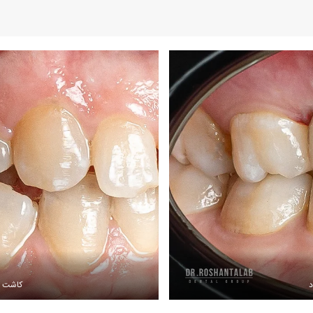
د
کاشت ای